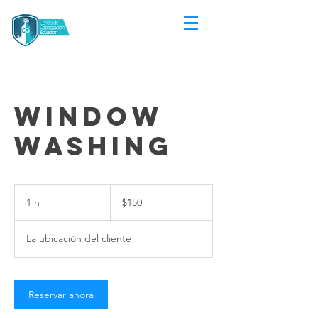
Window
Washing
150
dólares
1 h
1
$150
estadounidenses
La ubicación del cliente
Reservar ahora