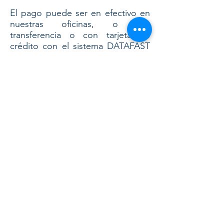
El pago puede ser en efectivo en
nuestras oficinas, o por
transferencia o con tarjeta de
crédito con el sistema DATAFAST
en línea
Si quieres hacerla por transferencia
pídenos la cuenta bancaria por
whatsapp
Al finalizar el curso recibirás un
certificado por parte de las
empresas que desarrollan el taller
y
tendrás nuestro respaldo para
ayudarte en tus primeras
importaciones SIN COSTO
Contactar por whatsapp