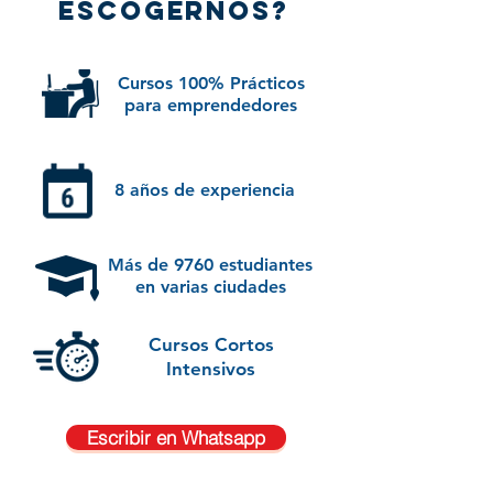
escogernos?
ingresos. El marketing digital te permite
empezar con poca inversión. Puedes
promocionar tus productos desde
Cursos 100% Prácticos
cualquier lugar y vender a todo el
para emprendedores
Ecuador.
8 años de experiencia
Más de 9760 estudiantes
en varias ciudades
Cursos Cortos
Intensivos
Escribir en Whatsapp