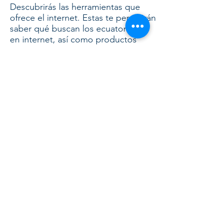
Descubrirás las herramientas que
ofrece el internet. Estas te permitirán
saber qué buscan los ecuatorianos
en internet, así como productos
populares para importar y vender, te
servira como guia para saber si se va
a vender bien tu producto.
✔️También descubrirás todas las
herramientas para generar ingresas y
ventas por internet.
Incluimos esto porque de esta
manera no necesitas tener un local
para generar ingresos. El marketing
digital te permite empezar con poca
inversión. Puedes promocionar tus
productos desde cualquier lugar y
vender a todo el Ecuador.