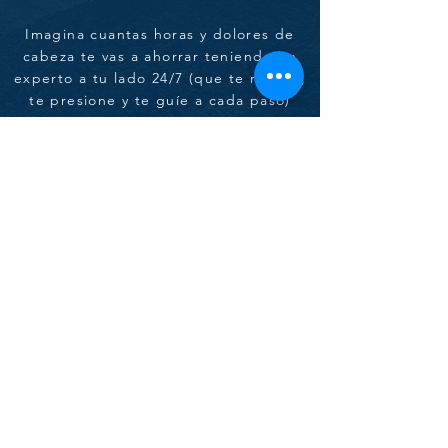
Imagina cuantas horas y dolores de
cabeza te vas a ahorrar teniendo un
experto a tu lado 24/7 (que te motive,
te presione y te guíe a cada paso)
¿Cómo Inscribirte?
El pago puede ser en efectivo en
nuestras oficinas, o por transferencia
o con tarjeta hasta 6 meses sin
intereses.
Nuestra garantía es acompañarte
hasta conseguir resultados!
Y
estamos tan seguros de lograrlo que
te ofrecemos tomar la primera clase
gratis. Si te encanta te inscribes!